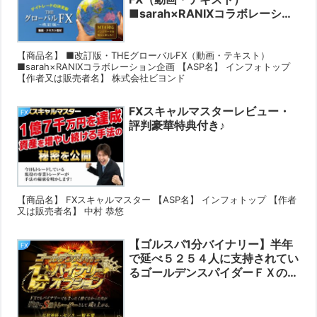
■sarah×RANIXコラボレーショ
ン企画レビュー・評判豪華特典付
き♪
【商品名】 ■改訂版・THEグローバルFX（動画・テキスト）
■sarah×RANIXコラボレーション企画 【ASP名】 インフォトップ
【作者又は販売者名】 株式会社ビヨンド
FXスキャルマスターレビュー・
FX
評判豪華特典付き♪
【商品名】 FXスキャルマスター 【ASP名】 インフォトップ 【作者
又は販売者名】 中村 恭悠
【ゴルスパ1分バイナリー】半年
FX
で延べ５２５４人に支持されてい
るゴールデンスパイダーＦＸのバ
イナリー版がブラックスパイダー
を搭載して２０１３年ついに登
場！レビュー・評判豪華特典付き