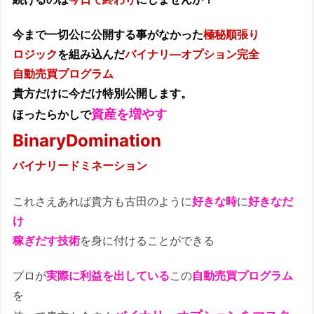
今まで一切公に公開する事がなかった
極秘順張り
ロジック
を組み込んだ
バイナリ―オプション完全
自動売買プログラム
貴方だけに今だけ特別公開します。
資産を増やす
ほったらかしで
BinaryDomination
バイナリードミネーション
これさえあれば貴方も古田のように
好きな時
に
好きなだ
け
稼ぎだす技術
を身に付けることができる
プロが
実際に利益を出している
この
自動売買プログラム
を