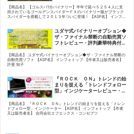
♪
【商品名】 【ゴルスパ1分バイナリー】半年で延べ５２５４人に支
持されているゴールデンスパイダーＦＸのバイナリー版がブラック
スパイダーを搭載して２０１３年ついに登場！ 【ASP名】 インフォ
トップ 【作者又は販売者名】 リベルタス合同会社
ユダヤ式バイナリーオプション◆
FX
ザ・ファイナル禁断の自動売買ソ
フトレビュー・評判豪華特典付き
♪
【商品名】 ユダヤ式バイナリーオプション◆ザ・ファイナル禁断の
自動売買ソフト 【ASP名】 インフォトップ 【作者又は販売者名】
許斐 知子
『ＲＯＣＫ ＯＮ』トレンドの始
FX
まりを捉える「トレンドフォロー
型」インジケーターレビュー・評
判豪華特典付き♪
【商品名】 『ＲＯＣＫ ＯＮ』トレンドの始まりを捉える「トレン
ドフォロー型」インジケーター 【ASP名】 インフォトップ 【作者
又は販売者名】 合同会社エフエックス・コンセプツ