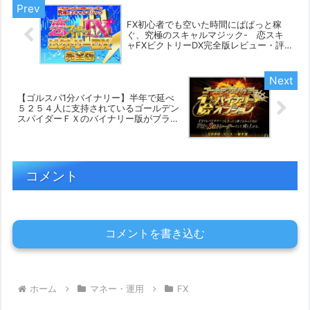
FX初心者でも空いた時間にぱぱっと稼
ぐ、究極のスキャルマジック- 恋スキ
ャFXビクトリーDX完全版レビュー・評
判豪華特典付き♪
【ゴルスパ1分バイナリー】半年で延べ
５２５４人に支持されているゴールデン
スパイダーＦＸのバイナリー版がブラッ
クスパイダーを搭載して２０１３年つい
に登場！レビュー・評判豪華特典付き♪
コメント
コメントを書き込む
ホーム
マネー・運用
FX