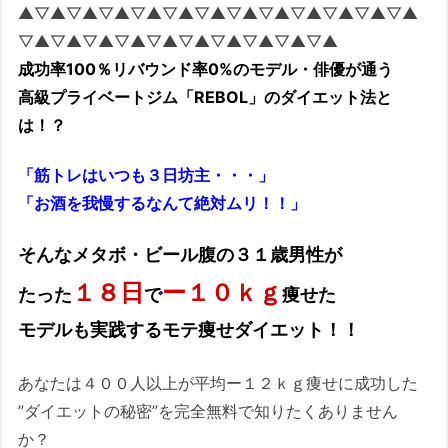
▲▽▲▽▲▽▲▽▲▽▲▽▲▽▲▽▲▽▲▽▲▽▲▽▲
▽▲▽▲▽▲▽▲▽▲▽▲▽▲▽▲▽▲▽▲
成功率100％リバウンド率0%のモデル・俳優が通う
高級プライベートジム「REBOL」のダイエット法と
は！？
「筋トレはいつも３日坊主・・・」
「お酒を我慢するなんて絶対ムリ！！」
そんなメタボ・ビール腹の３１歳男性が
１８日
ー１０ｋｇ
たった
で
痩せた
モデルも実践するモテ痩せダイエット！！
あなたは４００人以上が平均ー１２ｋｇ痩せに成功した
”ダイエットの秘密”を完全無料で知りたくありません
か？