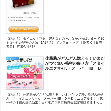
【商品名】 ダイエット革命！好きなものをおなかいっぱい食べて30
キロやせた秘密の方法 【ASP名】 インフォトップ 【作者又は販売
者名】 有限会社FTF
体脂肪がどんどん燃える！いまだ
ダイエット
かつて無い秘密の痩せ方「スタイ
ルエクサ+Ｋ・スーパーⅢB」Ｄ
ＶＤマニュアル！！！第一弾の３
倍の燃焼効果！日本肥満予防健康
協会認定講師ＫＥＩＫＯが本当の
痩せ方教えます。レビュー・評判
豪華特典付き♪
【商品名】 体脂肪がどんどん燃える！いまだかつて無い秘密の痩せ
方「スタイルエクサ+Ｋ・スーパーⅢB」ＤＶＤマニュアル！！！第
一弾の３倍の燃焼効果！日本肥満予防健康協会認定講師ＫＥＩＫＯ
が本当の痩せ方教えます。 【ASP名】 インフォトップ ...