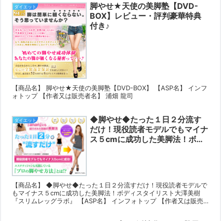
脚やせ★天使の美脚塾【DVD-
ダイエット
BOX】レビュー・評判豪華特典
付き♪
【商品名】 脚やせ★天使の美脚塾【DVD-BOX】 【ASP名】 インフ
ォトップ 【作者又は販売者名】 浦畑 龍司
◆脚やせ◆たった１日２分流す
ダイエット
だけ！現役読者モデルでもマイナ
ス５cmに成功した美脚法！ボデ
ィスタイリスト大澤美樹『スリム
レッグラボ』レビュー・評判豪華
特典付き♪
【商品名】 ◆脚やせ◆たった１日２分流すだけ！現役読者モデルで
もマイナス５cmに成功した美脚法！ボディスタイリスト大澤美樹
『スリムレッグラボ』 【ASP名】 インフォトップ 【作者又は販売
者名】 有限会社サウザンドフェイス