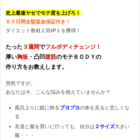
史上最速ヤセでモテ度を上げろ！
６０日間全額返金保証付き！
ダイエット教材人気№１を獲得！
たった
３週間
で
フルボディチェンジ！
厚い
胸板
・凸凹
腹筋
のモテＢＯＤＹの
作り方をお教えします。
突然ですが。
あなたは今、こんな悩みを抱えていませんか？
風呂上りに鏡に映る
ブヨブヨ
の体を見ると悲しくな
る
友達と服を買いに行っても、自分は
２サイズ
大きい
服・・・