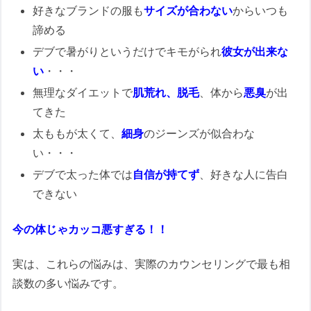
好きなブランドの服も
サイズが合わない
からいつも
諦める
デブで暑がりというだけでキモがられ
彼女が出来な
い
・・・
無理なダイエットで
肌荒れ、脱毛
、体から
悪臭
が出
てきた
太ももが太くて、
細身
のジーンズが似合わな
い・・・
デブで太った体では
自信が持てず
、好きな人に告白
できない
今の体じゃカッコ悪すぎる！！
実は、これらの悩みは、実際のカウンセリングで最も相
談数の多い悩みです。