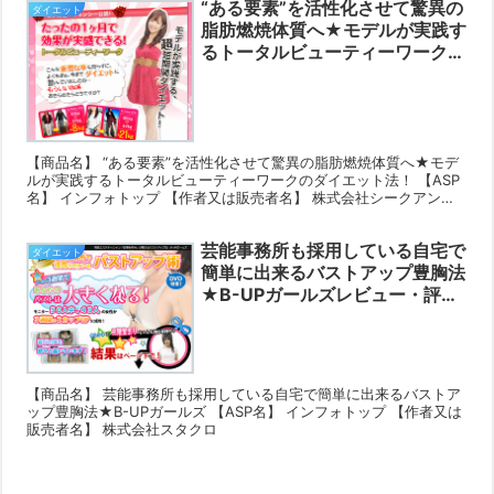
“ある要素”を活性化させて驚異の
ダイエット
脂肪燃焼体質へ★モデルが実践す
るトータルビューティーワークの
ダイエット法！レビュー・評判豪
華特典付き♪
【商品名】 “ある要素”を活性化させて驚異の脂肪燃焼体質へ★モデ
ルが実践するトータルビューティーワークのダイエット法！ 【ASP
名】 インフォトップ 【作者又は販売者名】 株式会社シークアンド
ファインド
芸能事務所も採用している自宅で
ダイエット
簡単に出来るバストアップ豊胸法
★B-UPガールズレビュー・評判
豪華特典付き♪
【商品名】 芸能事務所も採用している自宅で簡単に出来るバストア
ップ豊胸法★B-UPガールズ 【ASP名】 インフォトップ 【作者又は
販売者名】 株式会社スタクロ