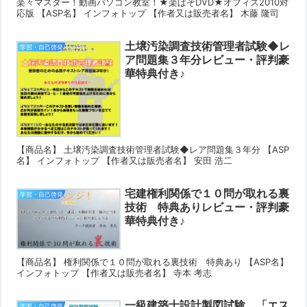
楽々マスター！動画パソコン教室！★楽ぱそDVD★オフィス2010対
応版 【ASP名】 インフォトップ 【作者又は販売者名】 木藤 隆司
土壌汚染調査技術管理者試験◆レ
学習・自己啓発
ア問題集３年分レビュー・評判豪
華特典付き♪
【商品名】 土壌汚染調査技術管理者試験◆レア問題集３年分 【ASP
名】 インフォトップ 【作者又は販売者名】 安田 浩二
宅建権利関係で１０問が取れる裏
学習・自己啓発
技術 特典ありレビュー・評判豪
華特典付き♪
【商品名】 権利関係で１０問が取れる裏技術 特典あり 【ASP名】
インフォトップ 【作者又は販売者名】 寺本 考志
一級建築士設計製図試験 「エス
学習・自己啓発