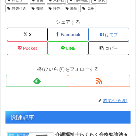
特典付き
知能
評判
豪華
２級
シェアする
X
Facebook
はてブ
Pocket
LINE
コピー
柊(ひいらぎ)をフォローする
柊(ひいらぎ)
関連記事
介護福祉士らくらく合格勉強法★
学習・自己啓発