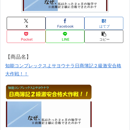
X
Facebook
はてブ
Pocket
LINE
コピー
【商品名】
知能コンプレックスよサヨウナラ日商簿記２級激安合格
大作戦！！