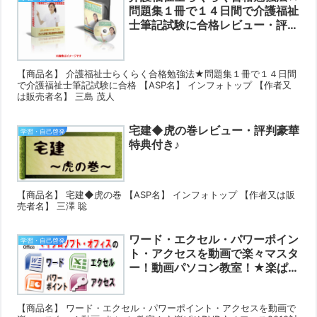
問題集１冊で１４日間で介護福祉
士筆記試験に合格レビュー・評判
豪華特典付き♪
【商品名】 介護福祉士らくらく合格勉強法★問題集１冊で１４日間
で介護福祉士筆記試験に合格 【ASP名】 インフォトップ 【作者又
は販売者名】 三島 茂人
宅建◆虎の巻レビュー・評判豪華
学習・自己啓発
特典付き♪
【商品名】 宅建◆虎の巻 【ASP名】 インフォトップ 【作者又は販
売者名】 三澤 聡
ワード・エクセル・パワーポイン
学習・自己啓発
ト・アクセスを動画で楽々マスタ
ー！動画パソコン教室！★楽ぱそ
DVD★オフィス2010対応版レビ
ュー・評判豪華特典付き♪
【商品名】 ワード・エクセル・パワーポイント・アクセスを動画で