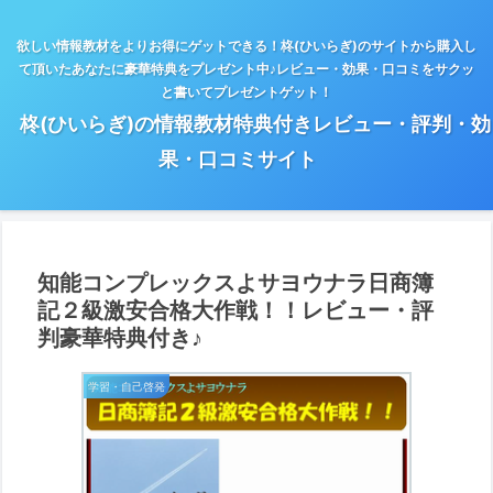
欲しい情報教材をよりお得にゲットできる！柊(ひいらぎ)のサイトから購入し
て頂いたあなたに豪華特典をプレゼント中♪レビュー・効果・口コミをサクッ
と書いてプレゼントゲット！
柊(ひいらぎ)の情報教材特典付きレビュー・評判・効
果・口コミサイト
知能コンプレックスよサヨウナラ日商簿
記２級激安合格大作戦！！レビュー・評
判豪華特典付き♪
学習・自己啓発