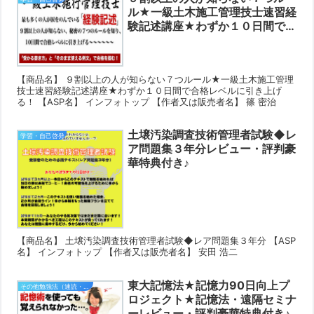
ル★一級土木施工管理技士速習経
験記述講座★わずか１０日間で合
格レベルに引き上げる！レビュ
ー・評判豪華特典付き♪
【商品名】 ９割以上の人が知らない７つルール★一級土木施工管理
技士速習経験記述講座★わずか１０日間で合格レベルに引き上げ
る！ 【ASP名】 インフォトップ 【作者又は販売者名】 篠 密治
土壌汚染調査技術管理者試験◆レ
学習・自己啓発
ア問題集３年分レビュー・評判豪
華特典付き♪
【商品名】 土壌汚染調査技術管理者試験◆レア問題集３年分 【ASP
名】 インフォトップ 【作者又は販売者名】 安田 浩二
東大記憶法★記憶力90日向上プ
その他勉強法（速読・記憶術など）
ロジェクト★記憶法・遠隔セミナ
ーレビュー・評判豪華特典付き♪