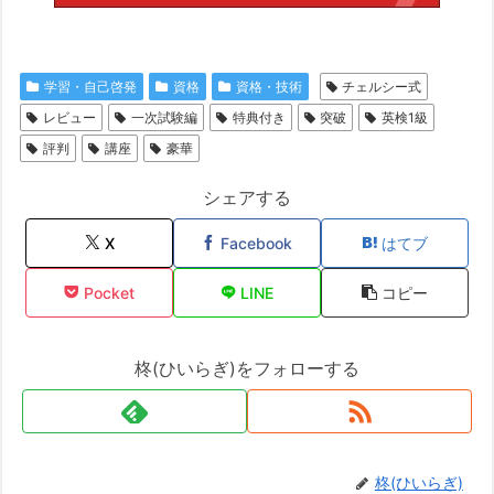
学習・自己啓発
資格
資格・技術
チェルシー式
レビュー
一次試験編
特典付き
突破
英検1級
評判
講座
豪華
シェアする
X
Facebook
はてブ
Pocket
LINE
コピー
柊(ひいらぎ)をフォローする
柊(ひいらぎ)