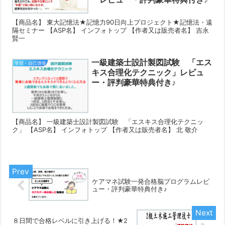
【商品名】 東大記憶法★記憶力90日向上プロジェクト★記憶法・遠
隔セミナー 【ASP名】 インフォトップ 【作者又は販売者名】 吉永
賢一
一級建築士設計製図試験 「エス
学習・自己啓発
キス合理化テクニック」レビュ
ー・評判豪華特典付き♪
【商品名】 一級建築士設計製図試験 「エスキス合理化テクニッ
ク」 【ASP名】 インフォトップ 【作者又は販売者名】 北 敬介
ケアマネ試験一発合格脳プログラムレビ
ュー・評判豪華特典付き♪
８日間で合格レベルに引き上げる！★2