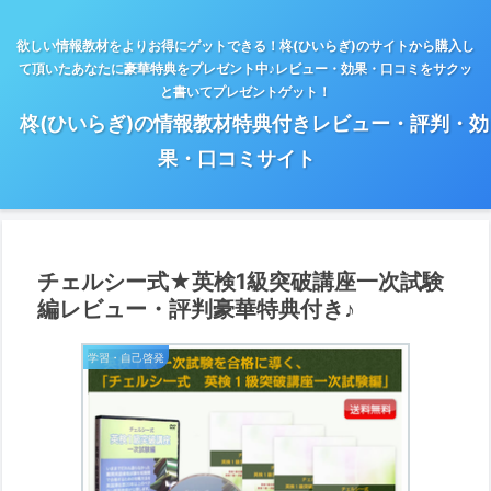
欲しい情報教材をよりお得にゲットできる！柊(ひいらぎ)のサイトから購入し
て頂いたあなたに豪華特典をプレゼント中♪レビュー・効果・口コミをサクッ
と書いてプレゼントゲット！
柊(ひいらぎ)の情報教材特典付きレビュー・評判・効
果・口コミサイト
チェルシー式★英検1級突破講座一次試験
編レビュー・評判豪華特典付き♪
学習・自己啓発