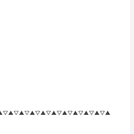
▲▽▲▽▲▽▲▽▲▽▲▽▲▽▲▽▲▽▲▽▲