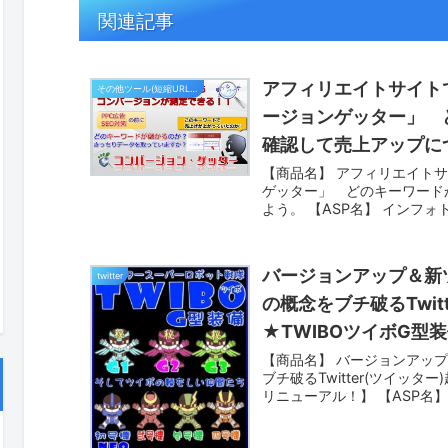
関連記事
アフィリエイトサイト
その他ツール(短縮URL,キーワード)
ージョンゲッター」 
確認して売上アップに
【商品名】 アフィリエイト
ゲッター」 どのキーワード
よう。 【ASP名】 インフ
バージョンアップ＆新
twitter
の概念をブチ破るTwit
★TWIBOツイボG
豪華特典付き♪
【商品名】 バージョンアッ
ブチ破るTwitter(ツイッ
リニューアル！】 【ASP名】