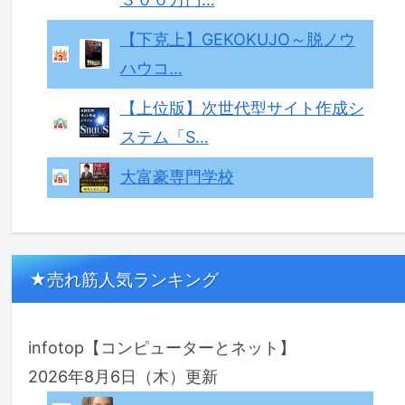
【下克上】GEKOKUJO～脱ノウ
ハウコ…
【上位版】次世代型サイト作成シ
ステム「S…
大富豪専門学校
★売れ筋人気ランキング
infotop【コンピューターとネット】
2026年8月6日（木）更新