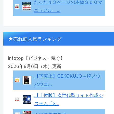
たった４３ページの本物ＳＥＯマ
ニュアル …
★売れ筋人気ランキング
infotop【ビジネス・稼ぐ】
2026年8月6日（木）更新
【下克上】GEKOKUJO～脱ノウ
ハウコ…
【上位版】次世代型サイト作成シ
ステム「S…