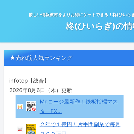
欲しい情報教材をよりお得にゲットできる！柊(ひいら
柊(ひいらぎ)の
★売れ筋人気ランキング
infotop【総合】
2026年8月6日（木）更新
Mr.コージ最新作！鉄板指標マス
ターFX…
２年で１億円！片手間副業で毎月
３００万円…