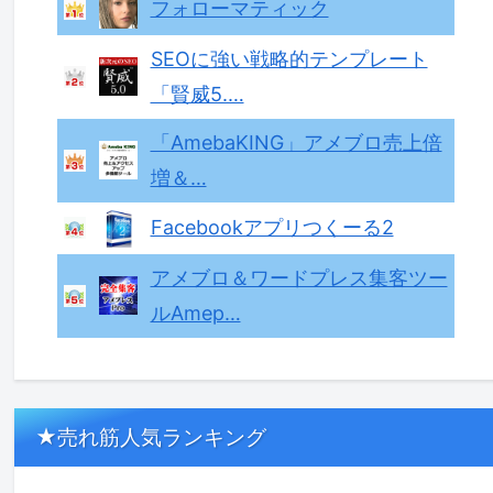
フォローマティック
SEOに強い戦略的テンプレート
「賢威5.…
「AmebaKING」アメブロ売上倍
増＆…
Facebookアプリつくーる2
アメブロ＆ワードプレス集客ツー
ルAmep…
★売れ筋人気ランキング