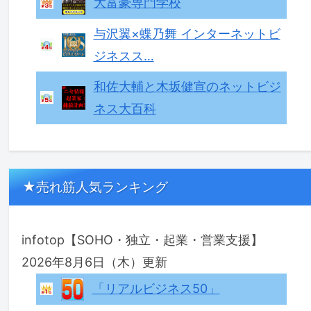
大富豪専門学校
与沢翼×蝶乃舞 インターネットビ
ジネスス…
和佐大輔と木坂健宣のネットビジ
ネス大百科
★売れ筋人気ランキング
infotop【SOHO・独立・起業・営業支援】
2026年8月6日（木）更新
「リアルビジネス50」