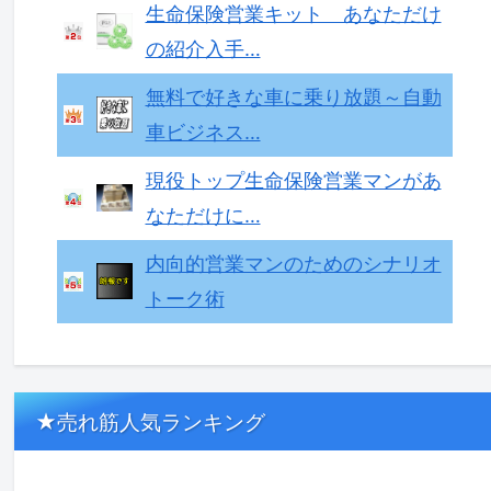
生命保険営業キット あなただけ
の紹介入手…
無料で好きな車に乗り放題～自動
車ビジネス…
現役トップ生命保険営業マンがあ
なただけに…
内向的営業マンのためのシナリオ
トーク術
★売れ筋人気ランキング