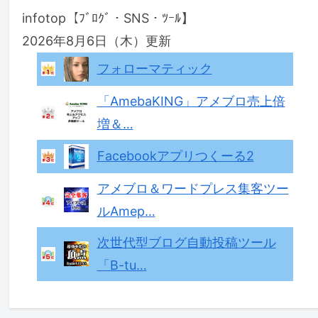
infotop【ﾌﾞﾛｸﾞ・SNS・ﾂｰﾙ】
2026年8月6日（木）更新
フォローマティック
「AmebaKING」アメブロ売上倍
増＆…
Facebookアプリつくーる2
アメブロ＆ワードプレス集客ツー
ルAmep…
次世代型ブログ自動投稿ツール
「B-tu…