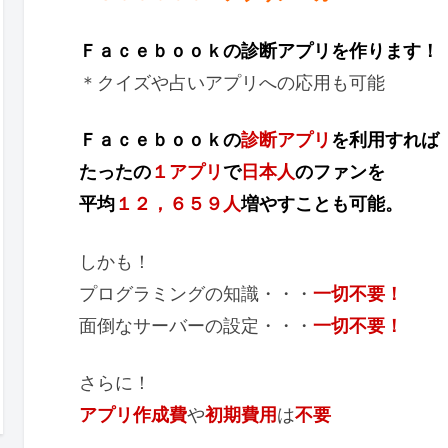
Ｆａｃｅｂｏｏｋの診断アプリを作ります！
＊クイズや占いアプリへの応用も可能
Ｆａｃｅｂｏｏｋの
診断アプリ
を利用すれば
たったの
１アプリ
で
日本人
のファンを
平均
１２，６５９人
増やすことも可能。
しかも！
プログラミングの知識・・・
一切不要！
面倒なサーバーの設定・・・
一切不要！
さらに！
アプリ作成費
や
初期費用
は
不要