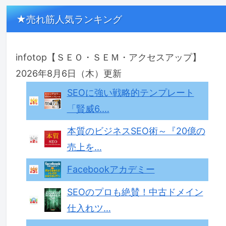
★売れ筋人気ランキング
infotop【ＳＥＯ・ＳＥＭ・アクセスアップ】
2026年8月6日（木）更新
SEOに強い戦略的テンプレート
「賢威6.…
本質のビジネスSEO術～『20億の
売上を…
Facebookアカデミー
SEOのプロも絶賛！中古ドメイン
仕入れツ…