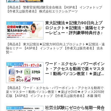
【商品名】 警察官採用試験完全合格法 【ASP名】 インフォトップ
【作者又は販売者名】 株式会社エリクシルアーツ
東大記憶法★記憶力90日向上プ
その他勉強法（速読・記憶術など）
ロジェクト★記憶法・遠隔セミナ
ーレビュー・評判豪華特典付き♪
【商品名】 東大記憶法★記憶力90日向上プロジェクト★記憶法・遠
隔セミナー 【ASP名】 インフォトップ 【作者又は販売者名】 吉永
賢一
ワード・エクセル・パワーポイン
学習・自己啓発
ト・アクセスを動画で楽々マスタ
ー！動画パソコン教室！★楽ぱそ
DVD★オフィス2010対応版レビ
ュー・評判豪華特典付き♪
【商品名】 ワード・エクセル・パワーポイント・アクセスを動画で
楽々マスター！動画パソコン教室！★楽ぱそDVD★オフィス2010対
応版 【ASP名】 インフォトップ 【作者又は販売者名】 木藤 隆司
社労士試験にゼロから短期一発合
学習・自己啓発