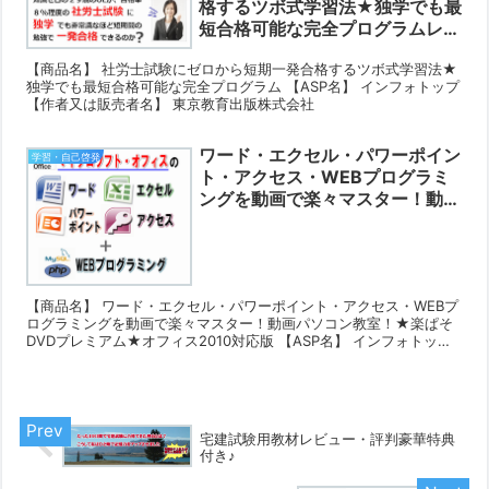
格するツボ式学習法★独学でも最
短合格可能な完全プログラムレビ
ュー・評判豪華特典付き♪
【商品名】 社労士試験にゼロから短期一発合格するツボ式学習法★
独学でも最短合格可能な完全プログラム 【ASP名】 インフォトップ
【作者又は販売者名】 東京教育出版株式会社
ワード・エクセル・パワーポイン
学習・自己啓発
ト・アクセス・WEBプログラミ
ングを動画で楽々マスター！動画
パソコン教室！★楽ぱそDVDプ
レミアム★オフィス2010対応版
レビュー・評判豪華特典付き♪
【商品名】 ワード・エクセル・パワーポイント・アクセス・WEBプ
ログラミングを動画で楽々マスター！動画パソコン教室！★楽ぱそ
DVDプレミアム★オフィス2010対応版 【ASP名】 インフォトップ
【作者又は販売者名】 木藤 隆司
宅建試験用教材レビュー・評判豪華特典
付き♪