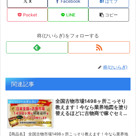
X
Facebook
はてブ
Pocket
LINE
コピー
柊(ひいらぎ)をフォローする
柊(ひいらぎ)
関連記事
全国古物市場1498ヶ所こっそり
せどり(ツール等も含む)
教えます！今なら業界地図を塗り
替えるほどに古物商で稼ぐセミナ
ー動画付きレビュー・評判豪華特
典付き♪
【商品名】 全国古物市場1498ヶ所こっそり教えます！今なら業界地