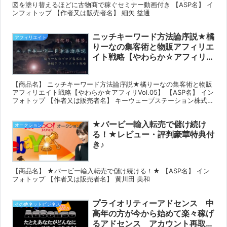
図を塗り替えるほどに古物商で稼ぐセミナー動画付き 【ASP名】 イ
ンフォトップ 【作者又は販売者名】 細矢 益通
ニッチキーワード方法論序説★橘
アフィリエイト
りーなの集客術と物販アフィリエ
イト戦略【やわらか☆アフィリ
Vol.05】レビュー・評判豪華特
典付き♪
【商品名】 ニッチキーワード方法論序説★橘りーなの集客術と物販
アフィリエイト戦略【やわらか☆アフィリVol.05】 【ASP名】 イン
フォトップ 【作者又は販売者名】 キーウェーブステーション株式会
社
★バービー輸入転売で儲け続け
オークション
る！★レビュー・評判豪華特典付
き♪
【商品名】 ★バービー輸入転売で儲け続ける！★ 【ASP名】 イン
フォトップ 【作者又は販売者名】 黄川田 美和
プライオリティーアドセンス 中
その他ネットビジネス
高年の方が今から始めて楽々稼げ
るアドセンス アカウント再取得