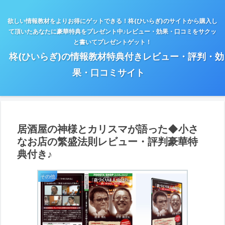
欲しい情報教材をよりお得にゲットできる！柊(ひいらぎ)のサイトから購入し
て頂いたあなたに豪華特典をプレゼント中♪レビュー・効果・口コミをサクッ
と書いてプレゼントゲット！
柊(ひいらぎ)の情報教材特典付きレビュー・評判・効
果・口コミサイト
居酒屋の神様とカリスマが語った◆小さ
なお店の繁盛法則レビュー・評判豪華特
典付き♪
その他