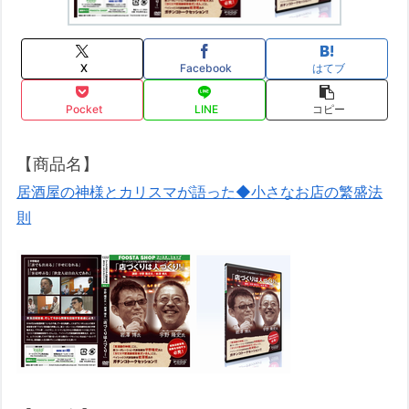
X
Facebook
はてブ
Pocket
LINE
コピー
【商品名】
居酒屋の神様とカリスマが語った◆小さなお店の繁盛法
則