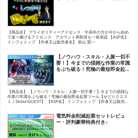
も一発承認レビュー・評判豪華特
典付き♪
【商品名】 プライオリティーアドセンス 中高年の方が今から始め
て楽々稼げるアドセンス アカウント再取得も一発承認 【ASP名】
インフォトップ 【作者又は販売者名】 前山 賢一
【ノウハウ・スキル・人脈一切不
その他ネットビジネス
要！】今までの煩雑な作業の常識
をぶち破る！究極の最短即金起業
ツール【せどりクエスト /
SedoriQUEST】レビュー・評判
豪華特典付き♪
【商品名】 【ノウハウ・スキル・人脈一切不要！】今までの煩雑な
作業の常識をぶち破る！究極の最短即金起業ツール【せどりクエス
ト / SedoriQUEST】 【ASP名】 インフォトップ 【作者又は販売者
名】 MIRACLE DRAGON L...
電気料金削減起業セットレビュ
SOHO・独立・起業・営業支援
ー・評判豪華特典付き♪