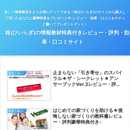
欲しい情報教材をよりお得にゲットできる！柊(ひいらぎ)のサイトから購入し
て頂いたあなたに豪華特典をプレゼント中♪レビュー・効果・口コミをサクッ
と書いてプレゼントゲット！
柊(ひいらぎ)の情報教材特典付きレビュー・評判・効
果・口コミサイト
止まらない「引き寄せ」のスパイ
家庭と暮らし
ラル★ザ・シークレット★アン
サーブックVer.2レビュー・評判
豪華特典付き♪
はじめての家づくりを助ける★後
家庭と暮らし
悔しない家づくりの教科書レビュ
ー・評判豪華特典付き♪