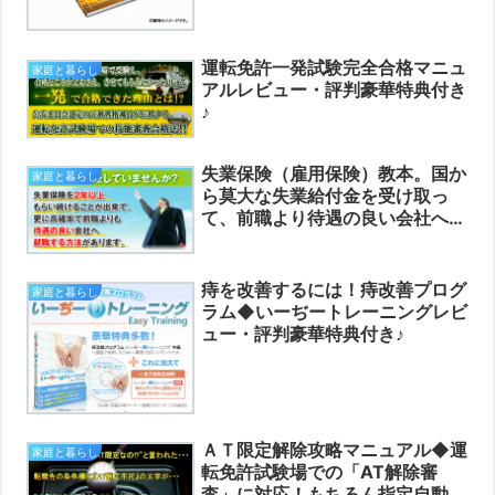
運転免許一発試験完全合格マニュ
家庭と暮らし
アルレビュー・評判豪華特典付き
♪
失業保険（雇用保険）教本。国か
家庭と暮らし
ら莫大な失業給付金を受け取っ
て、前職より待遇の良い会社へ就
職する方法レビュー・評判豪華特
典付き♪
痔を改善するには！痔改善プログ
家庭と暮らし
ラム◆いーぢートレーニングレビ
ュー・評判豪華特典付き♪
ＡＴ限定解除攻略マニュアル◆運
家庭と暮らし
転免許試験場での「AT解除審
査」に対応！もちろん指定自動車