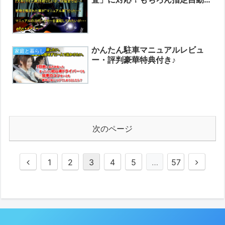
教習所で解除する場合も、これ一
つでOK!レビュー・評判豪華特典
付き♪
かんたん駐車マニュアルレビュ
家庭と暮らし
ー・評判豪華特典付き♪
次のページ
前
次
1
2
3
4
5
…
57
へ
へ