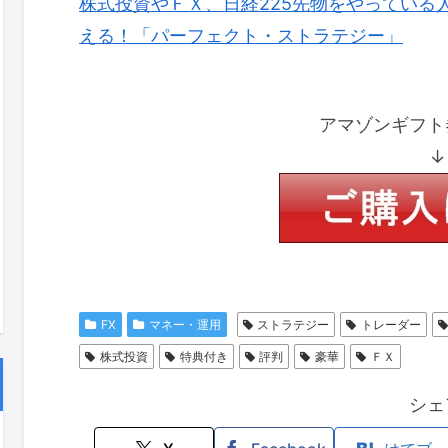
株式投資やＦＸ、日経225先物をやっている
える！「パーフェクト・ストラテジー」
アマゾンギフト
↓
FX
マネー・運用
ストラテジー
トレーダー
株式投資
特典付き
評判
豪華
ＦＸ
シェ