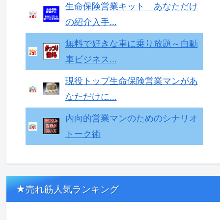
生命保険営業キット あなただけ
の紹介入手…
無料で好きな車に乗り放題～自動
車ビジネス…
現役トップ生命保険営業マンがあ
なただけに…
内向的営業マンのためのシナリオ
トーク術
★売れ筋人気ランキング