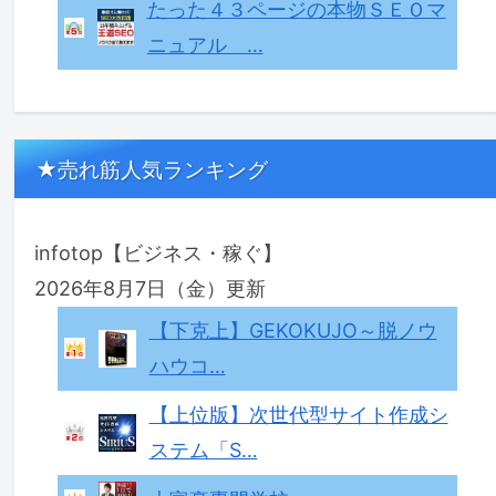
たった４３ページの本物ＳＥＯマ
ニュアル …
★売れ筋人気ランキング
infotop【ビジネス・稼ぐ】
2026年8月7日（金）更新
【下克上】GEKOKUJO～脱ノウ
ハウコ…
【上位版】次世代型サイト作成シ
ステム「S…