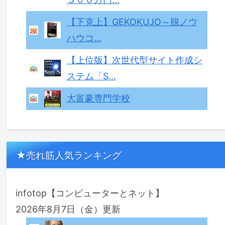
【下克上】GEKOKUJO～脱ノウ
ハウコ…
【上位版】次世代型サイト作成シ
ステム「S…
大富豪専門学校
★売れ筋人気ランキング
infotop【コンピューターとネット】
2026年8月7日（金）更新