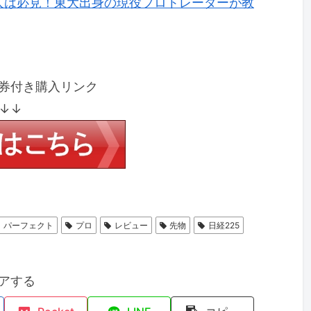
人は必見！東大出身の現役プロトレーダーが教
券付き購入リンク
↓↓
パーフェクト
プロ
レビュー
先物
日経225
アする