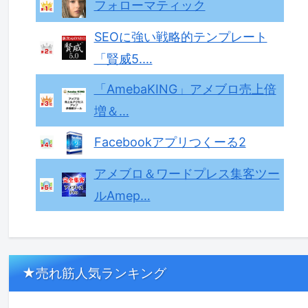
フォローマティック
SEOに強い戦略的テンプレート
「賢威5.…
「AmebaKING」アメブロ売上倍
増＆…
Facebookアプリつくーる2
アメブロ＆ワードプレス集客ツー
ルAmep…
★売れ筋人気ランキング