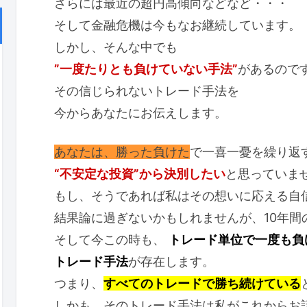
さらには最近の超円高傾向などなど・・・
そして金融危機は今もなお継続しています。
しかし、そんな中でも
”一度たりとも負けていない手法”
があるので
その信じられないトレード手法を
今からあなたにお伝えします。
あなたは、勝った負けた
で一喜一憂を繰り返
“不安定な投資”から決別したい
と思っていま
もし、そうであれば私はその想いに応える自
結果論に過ぎないかもしれませんが、10年間
そして今この時も、
トレード単位で一度も負
トレード手法
が存在します。
つまり、
すべてのトレードで勝ち続けている
しかも、そのトレード手法は私がこれからお