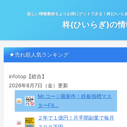
欲しい情報教材をよりお得にゲットできる！柊(ひいら
柊(ひいらぎ)の
★売れ筋人気ランキング
infotop【総合】
2026年8月7日（金）更新
Mr.コージ最新作！鉄板指標マス
ターFX…
２年で１億円！片手間副業で毎月
３００万円…