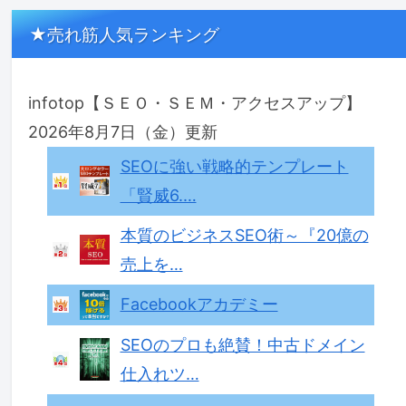
★売れ筋人気ランキング
infotop【ＳＥＯ・ＳＥＭ・アクセスアップ】
2026年8月7日（金）更新
SEOに強い戦略的テンプレート
「賢威6.…
本質のビジネスSEO術～『20億の
売上を…
Facebookアカデミー
SEOのプロも絶賛！中古ドメイン
仕入れツ…