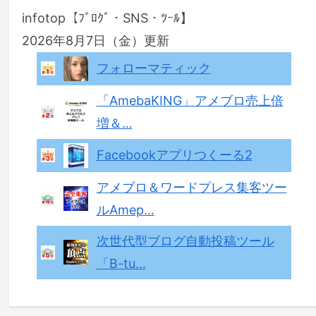
infotop【ﾌﾞﾛｸﾞ・SNS・ﾂｰﾙ】
2026年8月7日（金）更新
フォローマティック
「AmebaKING」アメブロ売上倍
増＆…
Facebookアプリつくーる2
アメブロ＆ワードプレス集客ツー
ルAmep…
次世代型ブログ自動投稿ツール
「B-tu…