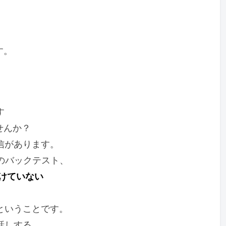
す。
す
せんか？
信があります。
のバックテスト、
けていない
ということです。
話しする