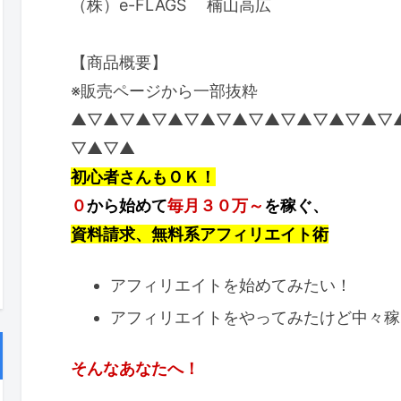
（株）e-FLAGS 楠山高広
【商品概要】
※販売ページから一部抜粋
▲▽▲▽▲▽▲▽▲▽▲▽▲▽▲▽▲▽▲▽
▽▲▽▲
初心者さんもＯＫ！
０
から始めて
毎月３０万～
を稼ぐ、
資料請求、無料系アフィリエイト術
アフィリエイトを始めてみたい！
アフィリエイトをやってみたけど中々稼
そんなあなたへ！