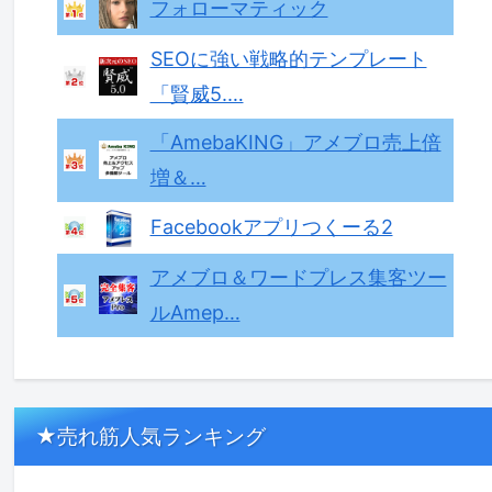
フォローマティック
SEOに強い戦略的テンプレート
「賢威5.…
「AmebaKING」アメブロ売上倍
増＆…
Facebookアプリつくーる2
アメブロ＆ワードプレス集客ツー
ルAmep…
★売れ筋人気ランキング