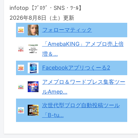
infotop【ﾌﾞﾛｸﾞ・SNS・ﾂｰﾙ】
2026年8月8日（土）更新
フォローマティック
「AmebaKING」アメブロ売上倍
増＆…
Facebookアプリつくーる2
アメブロ＆ワードプレス集客ツー
ルAmep…
次世代型ブログ自動投稿ツール
「B-tu…