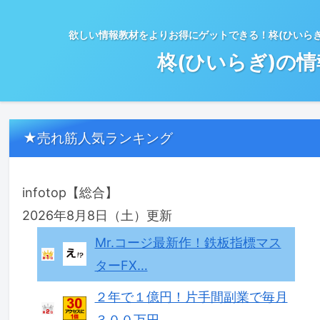
欲しい情報教材をよりお得にゲットできる！柊(ひいら
柊(ひいらぎ)の
★売れ筋人気ランキング
infotop【総合】
2026年8月8日（土）更新
Mr.コージ最新作！鉄板指標マス
ターFX…
２年で１億円！片手間副業で毎月
３００万円…