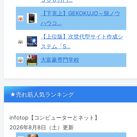
【下克上】GEKOKUJO～脱ノウ
ハウコ…
【上位版】次世代型サイト作成シ
ステム「S…
大富豪専門学校
★売れ筋人気ランキング
infotop【コンピューターとネット】
2026年8月8日（土）更新