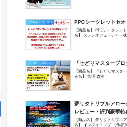
PPCシークレットセ
その他ネットビジネス
【商品名】 PPCシークレッ
名】 ステレオフューチャー
「せどりマスタープロ
せどり(ツール等も含む)
【商品名】 「せどりマスター
者名】 宮澤 政幸
夢リタトリプルアロー改 ～
アフィリエイト
レビュー・評判豪華特
【商品名】 夢リタトリプルアロー改
名】 インフォトップ 【作者