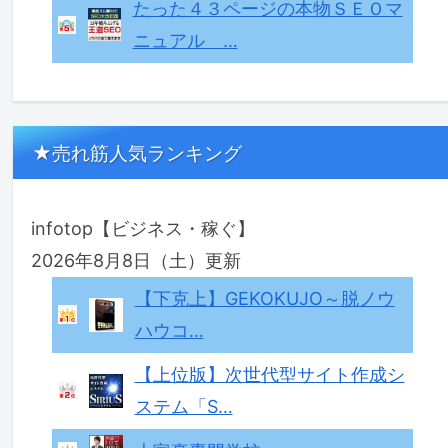
たった４３ページの本物ＳＥＯマ
ニュアル …
★売れ筋人気ランキング
infotop【ビジネス・稼ぐ】
2026年8月8日（土）更新
【下克上】GEKOKUJO～脱ノウ
ハウコ…
【上位版】次世代型サイト作成シ
ステム「S…