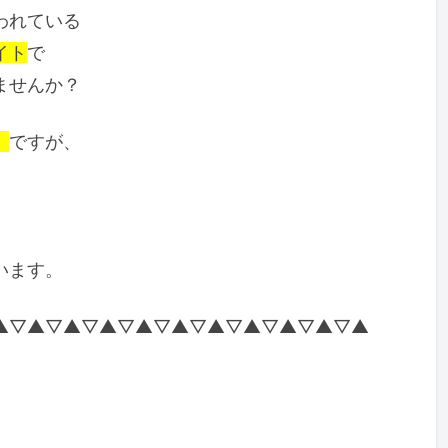
われている
イト
で
ませんか？
」
ですが、
、
います。
▲▽▲▽▲▽▲▽▲▽▲▽▲▽▲▽▲▽▲▽▲