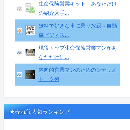
生命保険営業キット あなただけ
の紹介入手…
無料で好きな車に乗り放題～自動
車ビジネス…
現役トップ生命保険営業マンがあ
なただけに…
内向的営業マンのためのシナリオ
トーク術
★売れ筋人気ランキング