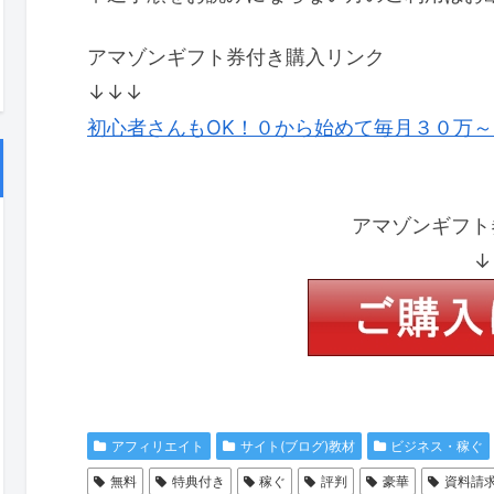
アマゾンギフト券付き購入リンク
↓↓↓
初心者さんもOK！０から始めて毎月３０万
アマゾンギフト
↓
アフィリエイト
サイト(ブログ)教材
ビジネス・稼ぐ
無料
特典付き
稼ぐ
評判
豪華
資料請