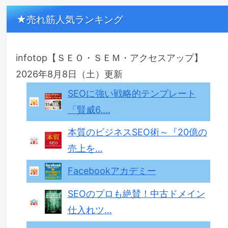
★売れ筋人気ランキング
infotop【ＳＥＯ・ＳＥＭ・アクセスアップ】
2026年8月8日（土）更新
SEOに強い戦略的テンプレート
「賢威6.…
本質のビジネスSEO術～『20億の
売上を…
Facebookアカデミー
SEOのプロも絶賛！中古ドメイン
仕入れツ…