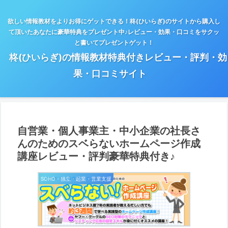
欲しい情報教材をよりお得にゲットできる！柊(ひいらぎ)のサイトから購入し
て頂いたあなたに豪華特典をプレゼント中♪レビュー・効果・口コミをサクッ
と書いてプレゼントゲット！
柊(ひいらぎ)の情報教材特典付きレビュー・評判・効
果・口コミサイト
自営業・個人事業主・中小企業の社長さ
んのためのスベらないホームページ作成
講座レビュー・評判豪華特典付き♪
SOHO・独立・起業・営業支援