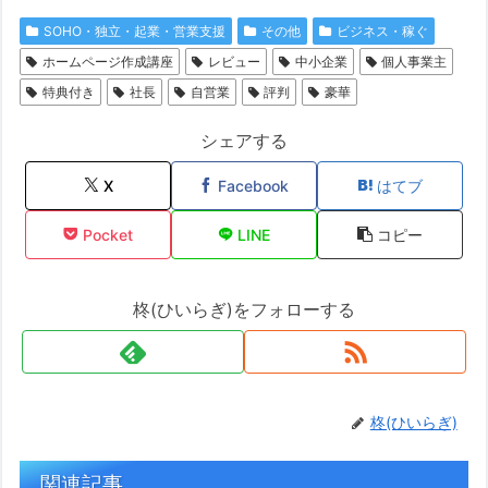
SOHO・独立・起業・営業支援
その他
ビジネス・稼ぐ
ホームページ作成講座
レビュー
中小企業
個人事業主
特典付き
社長
自営業
評判
豪華
シェアする
X
Facebook
はてブ
Pocket
LINE
コピー
柊(ひいらぎ)をフォローする
柊(ひいらぎ)
関連記事