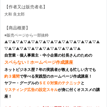
【作者又は販売者名】
大和 良太郎
【商品概要】
※販売ページから一部抜粋
▲▽▲▽▲▽▲▽▲▽▲▽▲▽▲▽▲▽▲▽▲▽▲▽▲
▽▲▽▲▽▲▽▲▽▲▽▲▽▲▽▲▽▲▽▲
自営業・個人事業主・中小企業の社長さんのための
スベらない！ホームページ作成講座
ネットビジネス歴７年の実践者が教える忙しい方でも
約３週間
で学べる実践型のホームページ作成講座！
ヤフー・グーグルの
ＳＥＯ対策のテクニック
と
リスティング広告の設定スキル
が身に付くオススメの講
座！