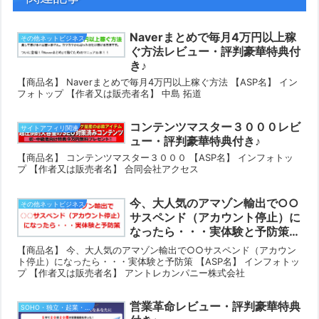
Naverまとめで毎月4万円以上稼
その他ネットビジネス
ぐ方法レビュー・評判豪華特典付
き♪
【商品名】 Naverまとめで毎月4万円以上稼ぐ方法 【ASP名】 イン
フォトップ 【作者又は販売者名】 中島 拓道
コンテンツマスター３０００レビ
サイトアフィリ関連
ュー・評判豪華特典付き♪
【商品名】 コンテンツマスター３０００ 【ASP名】 インフォトッ
プ 【作者又は販売者名】 合同会社アクセス
今、大人気のアマゾン輸出で○○
その他ネットビジネス
サスペンド（アカウント停止）に
なったら・・・実体験と予防策レ
ビュー・評判豪華特典付き♪
【商品名】 今、大人気のアマゾン輸出で○○サスペンド（アカウン
ト停止）になったら・・・実体験と予防策 【ASP名】 インフォトッ
プ 【作者又は販売者名】 アントレカンパニー株式会社
営業革命レビュー・評判豪華特典
SOHO・独立・起業・営業支援