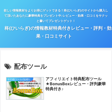
欲しい情報教材をよりお得にゲットできる！柊(ひいらぎ)のサイトから購入し
て頂いたあなたに豪華特典をプレゼント中♪レビュー・効果・口コミをサクッ
と書いてプレゼントゲット！
柊(ひいらぎ)の情報教材特典付きレビュー・評判・効
果・口コミサイト
配布ツール
アフィリエイト特典配布ツール
その他ツール(短縮URL,キーワード)
★BonusBoxレビュー・評判豪華
特典付き♪