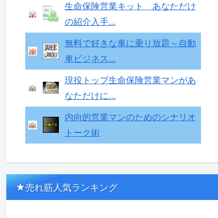
生命保険営業キット あなただけ
の紹介入手…
無料で好きな車に乗り放題～自動
車ビジネス…
現役トップ生命保険営業マンがあ
なただけに…
内向的営業マンのためのシナリオ
トーク術
★売れ筋人気ランキング