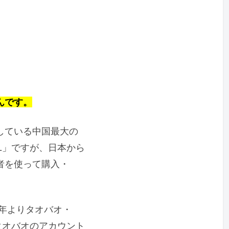
んです。
している中国最大の
L」ですが、日本から
者を使って購入・
2年よりタオバオ・
タオバオのアカウント