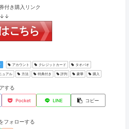
券付き購入リンク
↓↓
ぐ
アカウント
クレジットカード
タオバオ
ニュアル
方法
特典付き
評判
豪華
購入
アする
Pocket
LINE
コピー
)をフォローする