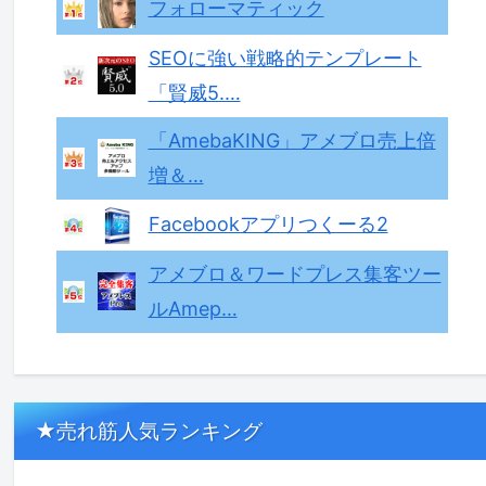
フォローマティック
SEOに強い戦略的テンプレート
「賢威5.…
「AmebaKING」アメブロ売上倍
増＆…
Facebookアプリつくーる2
アメブロ＆ワードプレス集客ツー
ルAmep…
★売れ筋人気ランキング