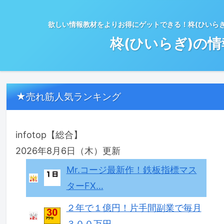
欲しい情報教材をよりお得にゲットできる！柊(ひいら
柊(ひいらぎ)の
★売れ筋人気ランキング
infotop【総合】
2026年8月6日（木）更新
Mr.コージ最新作！鉄板指標マス
ターFX…
２年で１億円！片手間副業で毎月
３００万円…