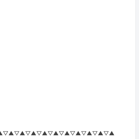
▲▽▲▽▲▽▲▽▲▽▲▽▲▽▲▽▲▽▲▽▲