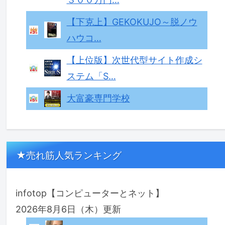
【下克上】GEKOKUJO～脱ノウ
ハウコ…
【上位版】次世代型サイト作成シ
ステム「S…
大富豪専門学校
★売れ筋人気ランキング
infotop【コンピューターとネット】
2026年8月6日（木）更新