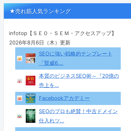
★売れ筋人気ランキング
infotop【ＳＥＯ・ＳＥＭ・アクセスアップ】
2026年8月6日（木）更新
SEOに強い戦略的テンプレート
「賢威6.…
本質のビジネスSEO術～『20億の
売上を…
Facebookアカデミー
SEOのプロも絶賛！中古ドメイン
仕入れツ…