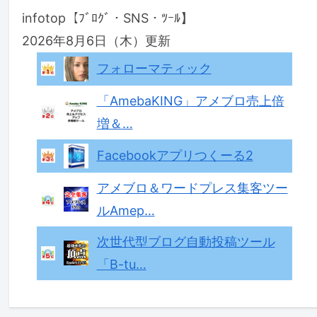
infotop【ﾌﾞﾛｸﾞ・SNS・ﾂｰﾙ】
2026年8月6日（木）更新
フォローマティック
「AmebaKING」アメブロ売上倍
増＆…
Facebookアプリつくーる2
アメブロ＆ワードプレス集客ツー
ルAmep…
次世代型ブログ自動投稿ツール
「B-tu…