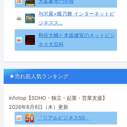
大富豪専門学校
与沢翼×蝶乃舞 インターネットビ
ジネスス…
和佐大輔と木坂健宣のネットビジ
ネス大百科
★売れ筋人気ランキング
infotop【SOHO・独立・起業・営業支援】
2026年8月6日（木）更新
「リアルビジネス50」