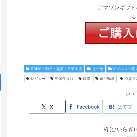
アマゾンギフト
↓
SOHO・独立・起業・営業支援
その他
ビジネス・稼
レビュー
中国仕入れ
取得
商品転送
応援マ
シェ
X
Facebook
はてブ
柊(ひいらぎ