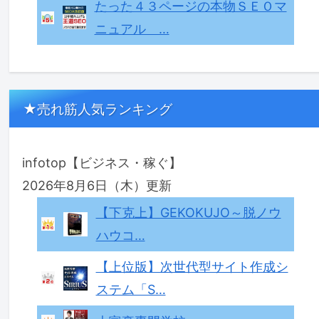
たった４３ページの本物ＳＥＯマ
ニュアル …
★売れ筋人気ランキング
infotop【ビジネス・稼ぐ】
2026年8月6日（木）更新
【下克上】GEKOKUJO～脱ノウ
ハウコ…
【上位版】次世代型サイト作成シ
ステム「S…